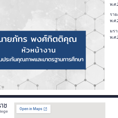
พ.ศ.
ราย
พ.ศ.
มรา
พ.ศ.