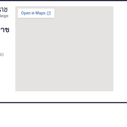
ราช
00