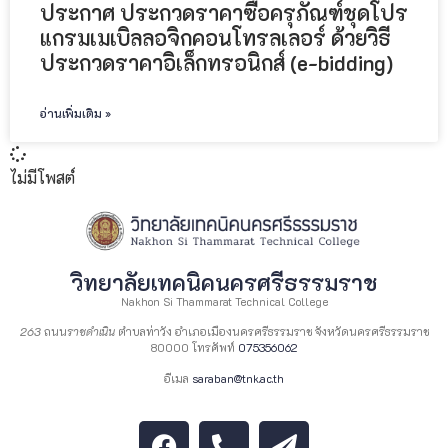
ประกาศ ประกวดราคาซื้อครุภัณฑ์ชุดโปร
แกรมเมเบิลลอจิกคอนโทรลเลอร์ ด้วยวิธี
ประกวดราคาอิเล็กทรอนิกส์ (e-bidding)
อ่านเพิ่มเติม »
ไม่มีโพสต์
วิทยาลัยเทคนิคนครศรีธรรมราช
Nakhon Si Thammarat Technical College
263
ถนน
ราชดำเนิน
ตำบลท่าวัง อำเภอเมืองนครศรีธรรมราช จังหวัดนครศรีธรรมราช
80000 โทรศัพท์
075356062
อีเมล
saraban@tnk.ac.th