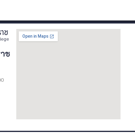
ราช
00