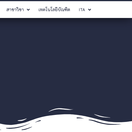
สาขาวิชา
เทคโนโลยีบัณฑิต
ITA