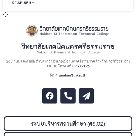
อ่านเพิ่มเติม »
วิทยาลัยเทคนิคนครศรีธรรมราช
Nakhon Si Thammarat Technical College
263
ถนน
ราชดำเนิน
ตำบลท่าวัง อำเภอเมืองนครศรีธรรมราช จังหวัดนครศรีธรรมราช
80000 โทรศัพท์
075356062
อีเมล
saraban@tnk.ac.th
ระบบบริหารสถานศึกษา (ศธ.02)